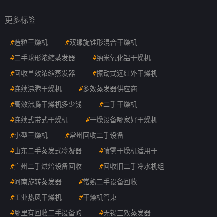
更多标签
#
造粒干燥机
#
双螺旋锥形混合干燥机
#
二手球形浓缩蒸发器
#
纳米氧化铝干燥机
#
回收单效浓缩蒸发器
#
振动式远红外干燥机
#
连续沸腾干燥机
#
多效蒸发器供应商
#
高效沸腾干燥机多少钱
#
二手干燥机
#
连续式带式干燥机
#
干燥设备哪家好干燥机
#
小型干燥机
#
常州回收二手设备
#
山东二手蒸发式冷凝器
#
喷雾干燥机适用于
#
广州二手烘焙设备回收
#
回收旧二手冷水机组
#
河南旋转蒸发器
#
常熟二手设备回收
#
工业热风干燥机
#
干燥机管束
#
哪里有回收二手设备的
#
无锡三效蒸发器